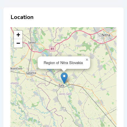
Location
+
−
×
Region of Nitra Slovakia