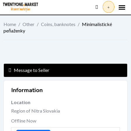
Skip
to
content
Home
/
Other
/
Coins, banknotes
/
Minimalistické
peňaženky
Message to Seller
Information
Location
Region of Nitra Slovakia
Offline Now