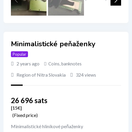
Minimalistické peňaženky
Popular
2 years ago
Coins, banknotes
Region of Nitra Slovakia
324 views
26 696 sats
[15
€
]
(Fixed price)
Minimalistické hliníkové peňaženky