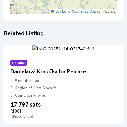
Leaflet
|
©
OpenStreetMap
contributors
Related Listing
Popular
Darčeková Krabička Na Peniaze
9 months ago
Region of Nitra Slovakia
Coins, banknotes
17 797 sats
[10
€
]
(Fixed price)