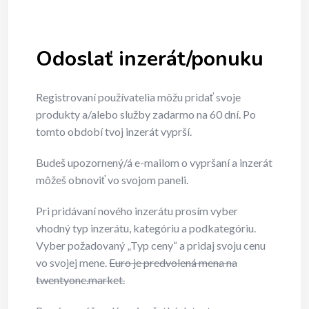
Odoslať inzerát/ponuku
Registrovaní používatelia môžu pridať svoje
produkty a/alebo služby zadarmo na 60 dní. Po
tomto období tvoj inzerát vyprší.
Budeš upozornený/á e-mailom o vypršaní a inzerát
môžeš obnoviť vo svojom paneli.
Pri pridávaní nového inzerátu prosím vyber
vhodný typ inzerátu, kategóriu a podkategóriu.
Vyber požadovaný „Typ ceny“ a pridaj svoju cenu
vo svojej mene.
Euro je predvolená mena na
twentyone.market.