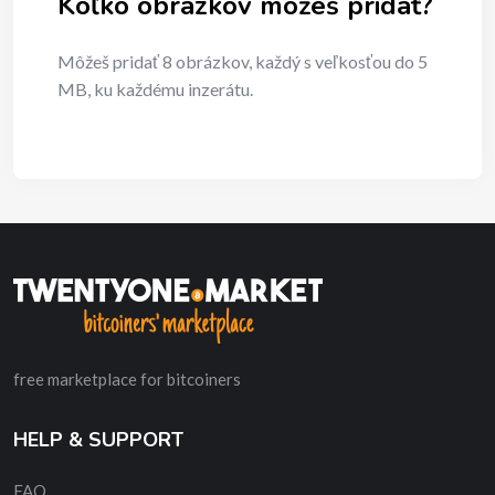
Koľko obrázkov môžeš pridať?
Môžeš pridať 8 obrázkov, každý s veľkosťou do 5
MB, ku každému inzerátu.
free marketplace for bitcoiners
HELP & SUPPORT
FAQ