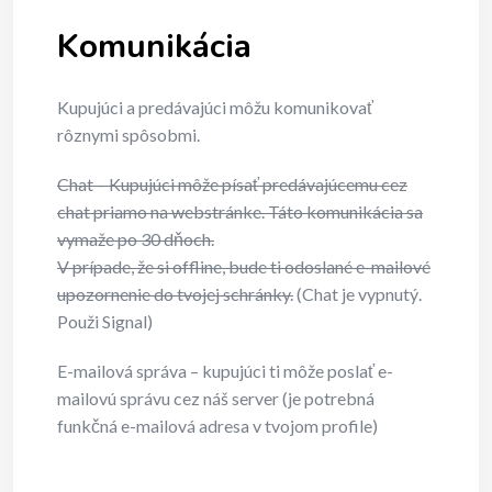
Komunikácia
Kupujúci a predávajúci môžu komunikovať
rôznymi spôsobmi.
Chat – Kupujúci môže písať predávajúcemu cez
chat priamo na webstránke. Táto komunikácia sa
vymaže po 30 dňoch.
V prípade, že si offline, bude ti odoslané e-mailové
upozornenie do tvojej schránky.
(Chat je vypnutý.
Použi Signal)
E-mailová správa – kupujúci ti môže poslať e-
mailovú správu cez náš server (je potrebná
funkčná e-mailová adresa v tvojom profile)