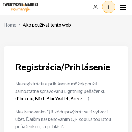
Skip
to
content
Home
/
Ako používať tento web
Registrácia/Prihlásenie
Na registráciu a prihlásenie môžeš použiť
samostatne spravovanú Lightning peňaženku
(
Phoenix
,
Blixt
,
BlueWallet
,
Breez
, …).
Naskenovaním QR kódu prvýkrát sa ti vytvorí
účet. Ďalším naskenovaním QR kódu, s tou istou
peňaženkou, sa prihlásiš.