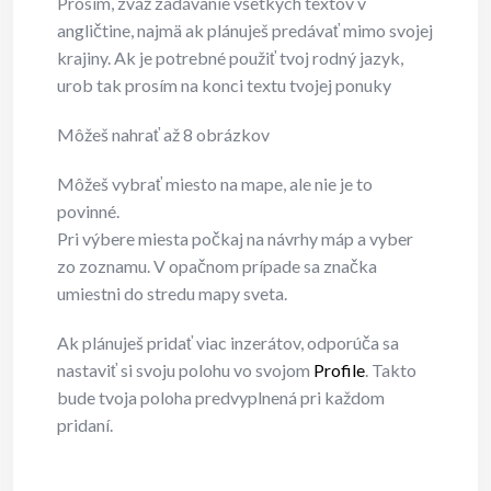
Prosím, zváž zadávanie všetkých textov v
angličtine, najmä ak plánuješ predávať mimo svojej
krajiny. Ak je potrebné použiť tvoj rodný jazyk,
urob tak prosím na konci textu tvojej ponuky
Môžeš nahrať až 8 obrázkov
Môžeš vybrať miesto na mape, ale nie je to
povinné.
Pri výbere miesta počkaj na návrhy máp a vyber
zo zoznamu. V opačnom prípade sa značka
umiestni do stredu mapy sveta.
Ak plánuješ pridať viac inzerátov, odporúča sa
nastaviť si svoju polohu vo svojom
Profile
. Takto
bude tvoja poloha predvyplnená pri každom
pridaní.