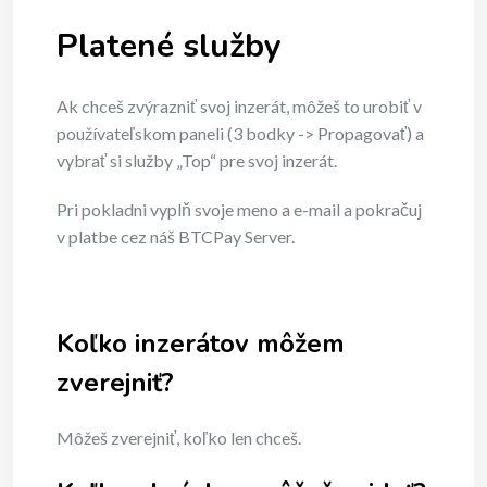
Platené služby
Ak chceš zvýrazniť svoj inzerát, môžeš to urobiť v
používateľskom paneli (3 bodky -> Propagovať) a
vybrať si služby „Top“ pre svoj inzerát.
Pri pokladni vyplň svoje meno a e-mail a pokračuj
v platbe cez náš BTCPay Server.
Koľko inzerátov môžem
zverejniť?
Môžeš zverejniť, koľko len chceš.